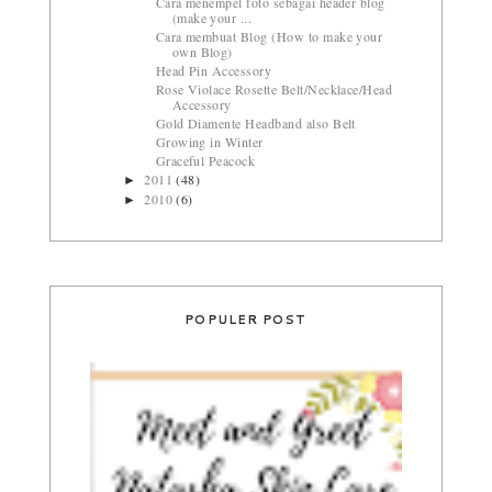
Cara menempel foto sebagai header blog
(make your ...
Cara membuat Blog (How to make your
own Blog)
Head Pin Accessory
Rose Violace Rosette Belt/Necklace/Head
Accessory
Gold Diamente Headband also Belt
Growing in Winter
Graceful Peacock
2011
(48)
►
2010
(6)
►
POPULER POST