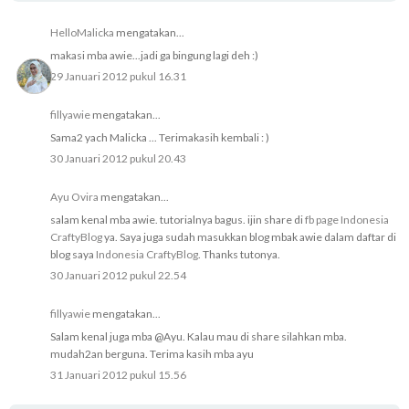
HelloMalicka
mengatakan...
makasi mba awie...jadi ga bingung lagi deh :)
29 Januari 2012 pukul 16.31
fillyawie
mengatakan...
Sama2 yach Malicka ... Terimakasih kembali : )
30 Januari 2012 pukul 20.43
Ayu Ovira
mengatakan...
salam kenal mba awie. tutorialnya bagus. ijin share di
fb page Indonesia
CraftyBlog
ya. Saya juga sudah masukkan blog mbak awie dalam daftar di
blog saya
Indonesia CraftyBlog
. Thanks tutonya.
30 Januari 2012 pukul 22.54
fillyawie
mengatakan...
Salam kenal juga mba @Ayu. Kalau mau di share silahkan mba.
mudah2an berguna. Terima kasih mba ayu
31 Januari 2012 pukul 15.56