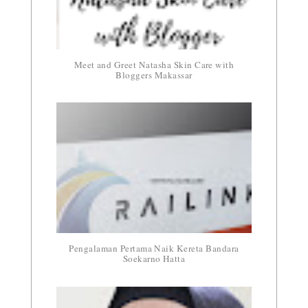
Meet and Greet Natasha Skin Care with
Bloggers Makassar
Pengalaman Pertama Naik Kereta Bandara
Soekarno Hatta