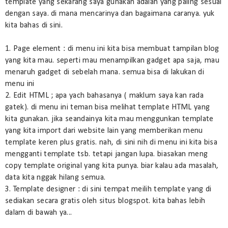
template yang sekarang saya gunakan adalah yang paling sesuai
dengan saya. di mana mencarinya dan bagaimana caranya. yuk
kita bahas di sini.
1. Page element : di menu ini kita bisa membuat tampilan blog
yang kita mau. seperti mau menampilkan gadget apa saja, mau
menaruh gadget di sebelah mana. semua bisa di lakukan di
menu ini
2. Edit HTML ; apa yach bahasanya ( maklum saya kan rada
gatek). di menu ini teman bisa melihat template HTML yang
kita gunakan. jika seandainya kita mau menggunkan template
yang kita import dari website lain yang memberikan menu
template keren plus gratis. nah, di sini nih di menu ini kita bisa
mengganti template tsb. tetapi jangan lupa. biasakan meng
copy template original yang kita punya. biar kalau ada masalah,
data kita nggak hilang semua.
3. Template designer : di sini tempat meilih template yang di
sediakan secara gratis oleh situs blogspot. kita bahas lebih
dalam di bawah ya...