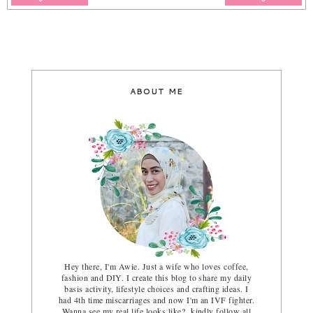
ABOUT ME
Hey there, I'm Awie. Just a wife who loves coffee,
fashion and DIY. I create this blog to share my daily
basis activity, lifestyle choices and crafting ideas. I
had 4th time miscarriages and now I'm an IVF fighter.
Wanna see my real life looks like? kindly follow all