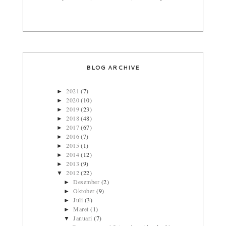
BLOG ARCHIVE
2021
(7)
►
2020
(10)
►
2019
(23)
►
2018
(48)
►
2017
(67)
►
2016
(7)
►
2015
(1)
►
2014
(12)
►
2013
(9)
►
2012
(22)
▼
Desember
(2)
►
Oktober
(9)
►
Juli
(3)
►
Maret
(1)
►
Januari
(7)
▼