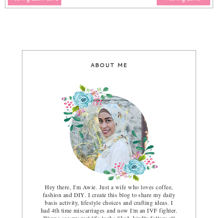
ABOUT ME
Hey there, I'm Awie. Just a wife who loves coffee,
fashion and DIY. I create this blog to share my daily
basis activity, lifestyle choices and crafting ideas. I
had 4th time miscarriages and now I'm an IVF fighter.
Wanna see my real life looks like? kindly follow all