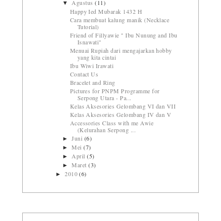
Agustus
(11)
▼
Happy Ied Mubarak 1432 H
Cara membuat kalung manik (Necklace
Tutorial)
Friend of Fillyawie " Ibu Nunung and Ibu
Isnawati"
Menuai Rupiah dari mengajarkan hobby
yang kita cintai
Ibu Wiwi Irawati
Contact Us
Bracelet and Ring
Pictures for PNPM Programme for
Serpong Utara - Pa...
Kelas Aksesories Gelombang VI dan VII
Kelas Aksesories Gelombang IV dan V
Accessories Class with me Awie
(Kelurahan Serpong ...
Juni
(6)
►
Mei
(7)
►
April
(5)
►
Maret
(3)
►
2010
(6)
►