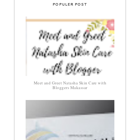
POPULER POST
Meet and Greet Natasha Skin Care with
Bloggers Makassar