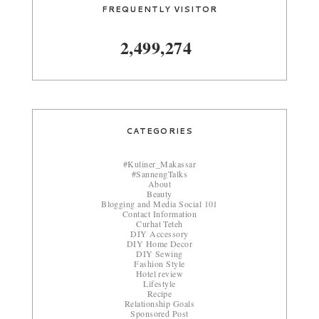
FREQUENTLY VISITOR
2,499,274
CATEGORIES
#Kuliner_Makassar
#SannengTalks
About
Beauty
Blogging and Media Social 101
Contact Information
Curhat Teteh
DIY Accessory
DIY Home Decor
DIY Sewing
Fashion Style
Hotel review
Lifestyle
Recipe
Relationship Goals
Sponsored Post