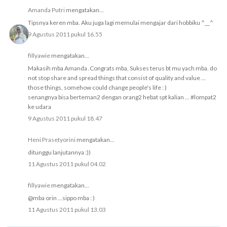
Amanda Putri
mengatakan...
Tipsnya keren mba. Aku juga lagi memulai mengajar dari hobbiku ^__^
9 Agustus 2011 pukul 16.55
fillyawie
mengatakan...
Makasih mba Amanda .Congrats mba, Sukses terus bt mu yach mba. do
not stop share and spread things that consist of quality and value ...
those things, somehow could change people's life : )
senangnya bisa berteman2 dengan orang2 hebat spt kalian ... #lompat2
ke udara
9 Agustus 2011 pukul 18.47
Heni Prasetyorini
mengatakan...
ditunggu lanjutannya :))
11 Agustus 2011 pukul 04.02
fillyawie
mengatakan...
@mba orin ...sippo mba : )
11 Agustus 2011 pukul 13.03