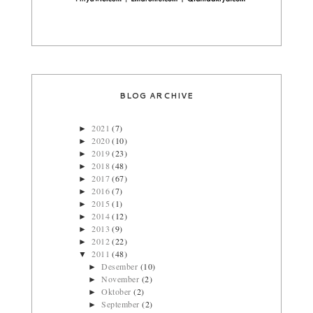
BLOG ARCHIVE
2021
(7)
►
2020
(10)
►
2019
(23)
►
2018
(48)
►
2017
(67)
►
2016
(7)
►
2015
(1)
►
2014
(12)
►
2013
(9)
►
2012
(22)
►
2011
(48)
▼
Desember
(10)
►
November
(2)
►
Oktober
(2)
►
September
(2)
►