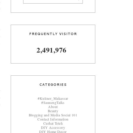
n
i
a
FREQUENTLY VISITOR
n
.
2,491,976
,
CATEGORIES
-
h
#Kuliner_Makassar
#SannengTalks
n
About
Beauty
Blogging and Media Social 101
Contact Information
Curhat Teteh
DIY Accessory
DIY Home Decor