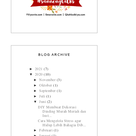
BLOG ARCHIVE
2021
(7)
►
2020
(10)
▼
November
(3)
►
Oktober
(1)
►
September
(1)
►
Juli
(1)
►
Juni
(2)
▼
DIY Membuat Dekorasi
Dinding Murah Meriah dan
Inst...
Cara Mengelola Stress agar
Hidup Lebih Bahagia Dib...
Februari
(1)
►
Januari
(1)
►