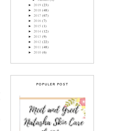
2019
(23)
►
2018
(48)
►
2017
(67)
►
2016
(7)
►
2015
(1)
►
2014
(12)
►
2013
(9)
►
2012
(22)
►
2011
(48)
►
2010
(6)
►
POPULER POST
a
h
a