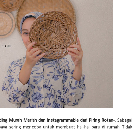
ing Murah Meriah dan Instagrammable dari Piring Rotan
-
. Sebaga
 saya sering mencoba untuk membuat hal-hal baru di rumah. Tida