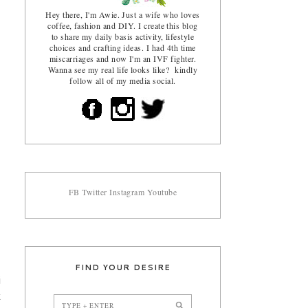
Hey there, I'm Awie. Just a wife who loves
coffee, fashion and DIY. I create this blog
to share my daily basis activity, lifestyle
choices and crafting ideas. I had 4th time
miscarriages and now I'm an IVF fighter.
Wanna see my real life looks like? kindly
follow all of my media social.
FB
Twitter
Instagram
Youtube
FIND YOUR DESIRE
i
k