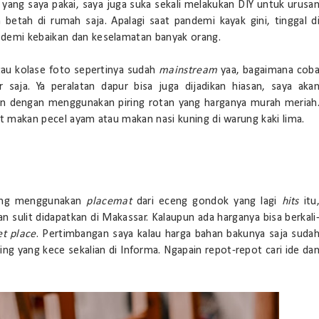
yang saya pakai, saya juga suka sekali melakukan DIY untuk urusa
betah di rumah saja. Apalagi saat pandemi kayak gini, tinggal d
 demi kebaikan dan keselamatan banyak orang.
au kolase foto sepertinya sudah
mainstream
yaa, bagaimana cob
saja. Ya peralatan dapur bisa juga dijadikan hiasan, saya aka
n dengan menggunakan piring rotan yang harganya murah meriah
at makan pecel ayam atau makan nasi kuning di warung kaki lima.
ding menggunakan
placemat
dari eceng gondok yang lagi
hits
itu
sulit didapatkan di Makassar. Kalaupun ada harganya bisa berkali
t place
. Pertimbangan saya kalau harga bahan bakunya saja suda
ing yang kece sekalian di Informa. Ngapain repot-repot cari ide da