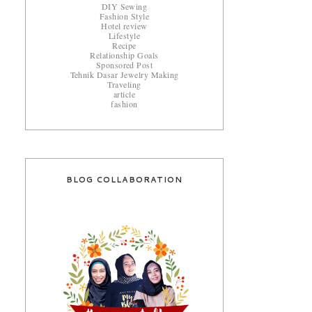
DIY Sewing
Fashion Style
Hotel review
Lifestyle
Recipe
Relationship Goals
Sponsored Post
Tehnik Dasar Jewelry Making
Traveling
article
fashion
BLOG COLLABORATION