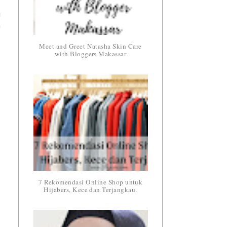
i
n
Meet and Greet Natasha Skin Care
with Bloggers Makassar
7 Rekomendasi Online Shop untuk
Hijabers, Kece dan Terjangkau.