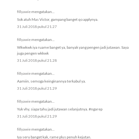
fillyawie
mengatakan...
Sok atuh Mas Victor, gampang banget qo applynya.
31 Juli 2018 pukul 21.27
fillyawie
mengatakan...
Wkwkwk iya ruame banget ya, banyak yang pengen jadi jutawan. Saya
juga pengen wkkwk
31 Juli 2018 pukul 21.28
fillyawie
mengatakan...
Aamiin, semoga keinginannya terkabul ya.
31 Juli 2018 pukul 21.29
fillyawie
mengatakan...
Yuk vhy, siapa tahu jadi jutawan selanjutnya. #ngarep
31 Juli 2018 pukul 21.29
fillyawie
mengatakan...
Iya seru banget kak, rame plus penuh kejutan.