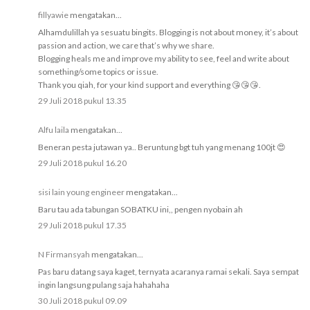
fillyawie
mengatakan...
Alhamdulillah ya sesuatu bingits. Blogging is not about money, it’s about
passion and action, we care that’s why we share.
Blogging heals me and improve my ability to see, feel and write about
something/some topics or issue.
Thank you qiah, for your kind support and everything 😘😘😘.
29 Juli 2018 pukul 13.35
Alfu laila
mengatakan...
Beneran pesta jutawan ya.. Beruntung bgt tuh yang menang 100jt 😍
29 Juli 2018 pukul 16.20
sisi lain young engineer
mengatakan...
Baru tau ada tabungan SOBATKU ini,, pengen nyobain ah
29 Juli 2018 pukul 17.35
N Firmansyah
mengatakan...
Pas baru datang saya kaget, ternyata acaranya ramai sekali. Saya sempat
ingin langsung pulang saja hahahaha
30 Juli 2018 pukul 09.09