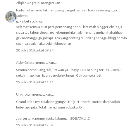
Zilqiah Angraini
mengatakan...
hadiah utamanya bikin mupeng banget pengen buka rekening juga di
Sobatku
gak ribet soalnya .
selamat semua buat para pemenang dehh.. kita mah blogger eksis aja
siapa tau tahun depan no rekening kita naik menang undian hahahhay
gak menang juga gak apa-apa yang penting diundang sebagai blogger cyin.
soalnya apalah aku selain blogger, :p
28 Juli 2018 pukul 09.24
Abby Onety
mengatakan...
Semua berpeluang jadi jutawan ya... hayyuukk nabung teruss. Cocok
sekali ini aplikasi bagi yg mobilex tinggi. Gak banyak ribet
29 Juli 2018 pukul 11.11
Unknown
mengatakan...
Grand prize nya tidak tanggung2. 100jt, 4 umroh, motor, dan hadiah
beberapa juta. Total memang ini sobatku :D
Jadi tertarik pengen buka tabungan SOBATKU :D
29 Juli 2018 pukul 12.02