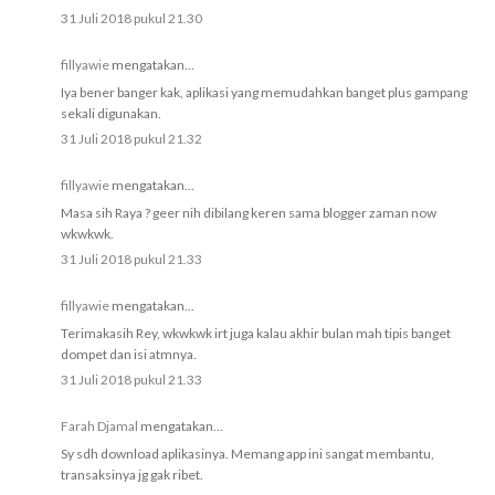
31 Juli 2018 pukul 21.30
fillyawie
mengatakan...
Iya bener banger kak, aplikasi yang memudahkan banget plus gampang
sekali digunakan.
31 Juli 2018 pukul 21.32
fillyawie
mengatakan...
Masa sih Raya ? geer nih dibilang keren sama blogger zaman now
wkwkwk.
31 Juli 2018 pukul 21.33
fillyawie
mengatakan...
Terimakasih Rey, wkwkwk irt juga kalau akhir bulan mah tipis banget
dompet dan isi atmnya.
31 Juli 2018 pukul 21.33
Farah Djamal
mengatakan...
Sy sdh download aplikasinya. Memang app ini sangat membantu,
transaksinya jg gak ribet.