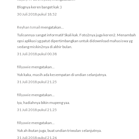
Blognya keren banget kak :)
30 Juli 2018 pukul 18.52
Reyhan Ismail
mengatakan...
Tulisannya sangat informatif Skali kak. Foto2nya juga keren2. Menambah
opsi aplikasi yg patut dipertimbangkan untuk didownload mahasiswa yg
sedang miskin2nya di akhir bulan.
31 Juli 2018 pukul 00.38
fillyawie
mengatakan...
Yuk kaka, masih ada kesempatan di undian selanjutnya.
31 Juli 2018 pukul 21.25
fillyawie
mengatakan...
Iya, hadiahnya bikin mupeng yaa.
31 Juli 2018 pukul 21.25
fillyawie
mengatakan...
Yuk ah ikutan juga, buat undian triwulan selanjutnya.
31 Juli 2018 pukul 21.26