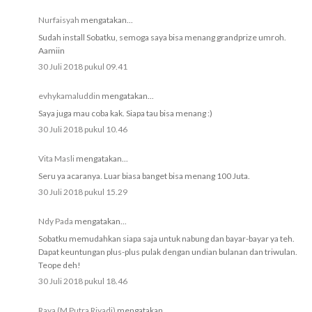
Nurfaisyah
mengatakan...
Sudah install Sobatku, semoga saya bisa menang grandprize umroh.
Aamiin
30 Juli 2018 pukul 09.41
evhykamaluddin
mengatakan...
Saya juga mau coba kak. Siapa tau bisa menang :)
30 Juli 2018 pukul 10.46
Vita Masli
mengatakan...
Seru ya acaranya. Luar biasa banget bisa menang 100 Juta.
30 Juli 2018 pukul 15.29
Ndy Pada
mengatakan...
Sobatku memudahkan siapa saja untuk nabung dan bayar-bayar ya teh.
Dapat keuntungan plus-plus pulak dengan undian bulanan dan triwulan.
Teope deh!
30 Juli 2018 pukul 18.46
Raya (M Putra Riyadi)
mengatakan...