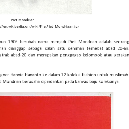
Piet Mondrian
//en.wikipedia.org/wiki/File:Piet_Mondriaan.jpg
ahun 1906 berubah nama menjadi Piet Mondrian adalah seoran
rian dianggap sebagai salah satu seniman terhebat abad 20-an
abstrak abad-20 dan merupakan penggagas kelompok atau geraka
igner Hannie Hananto ke dalam 12 koleksi fashion untuk muslimah
t Mondrian berusaha dipindahkan pada kanvas baju koleksinya.