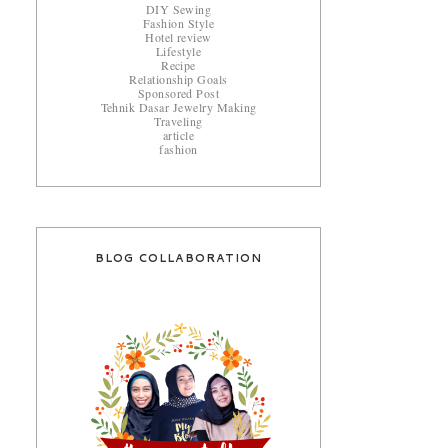
DIY Sewing
Fashion Style
Hotel review
Lifestyle
Recipe
Relationship Goals
Sponsored Post
Tehnik Dasar Jewelry Making
Traveling
article
fashion
BLOG COLLABORATION