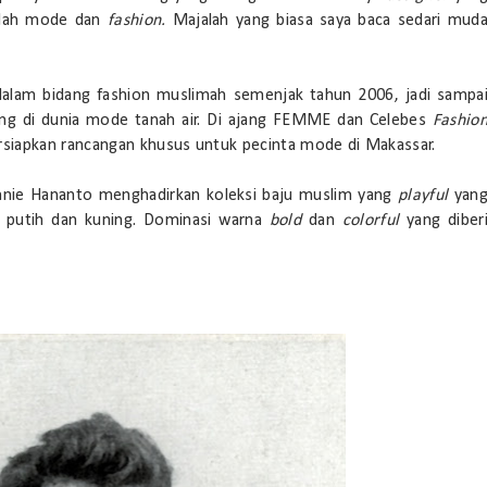
ajalah mode dan
fashion.
Majalah
yang biasa saya baca sedari mud
alam bidang fashion muslimah semenjak tahun 2006, jadi sampa
ung di dunia mode tanah air. Di ajang FEMME dan Celebes
Fashio
siapkan rancangan khusus untuk pecinta mode di Makassar.
nnie Hananto menghadirkan koleksi baju muslim yang
playful
yan
m putih dan kuning. Dominasi warna
bold
dan
colorful
yang diber