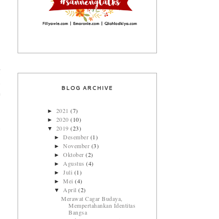
g
.
BLOG ARCHIVE
n
2021
(7)
►
2020
(10)
►
.
2019
(23)
▼
Desember
(1)
►
November
(3)
►
Oktober
(2)
►
Agustus
(4)
►
Juli
(1)
►
Mei
(4)
►
April
(2)
▼
Merawat Cagar Budaya,
Mempertahankan Identitas
Bangsa