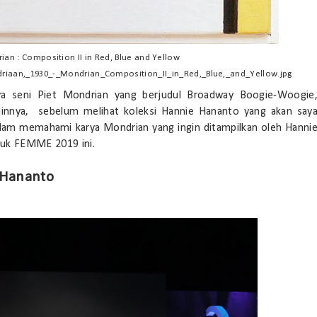
ian : Composition II in Red, Blue and Yellow
ondriaan,_1930_-_Mondrian_Composition_II_in_Red,_Blue,_and_Yellow.jpg
ya seni Piet Mondrian yang berjudul Broadway Boogie-Woogie
ainnya, sebelum melihat koleksi Hannie Hananto yang akan say
lam memahami karya Mondrian yang ingin ditampilkan oleh Hanni
tuk FEMME 2019 ini.
 Hananto