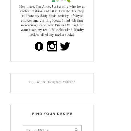
Hey there, I'm Awie. Just a wife who loves
coffee, fashion and DIY. I create this blog
to share my daily basis activity, lifestyle
choices and crafting ideas. I had 4th time
miscarriages and now I'm an IVF fighter.
Wanna see my real life looks like? kindly
follow all of my media social.
FB
Twitter
Instagram
Youtube
FIND YOUR DESIRE
.
g