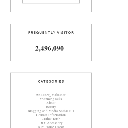
a
i
n
FREQUENTLY VISITOR
2,496,090
g
i
CATEGORIES
#Kuliner_Makassar
#SannengTalks
About
Beauty
Blogging and Media Social 101
Contact Information
Curhat Teteh
DIY Accessory
DIY Home Decor