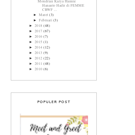
Mondrian Karya Hannie
Hananto Hadir di FEMME
CBWF ...
Maret
(3)
►
Februari
(3)
►
2018
(48)
►
2017
(67)
►
2016
(7)
►
2015
(1)
►
2014
(12)
►
2013
(9)
►
2012
(22)
►
2011
(48)
►
2010
(6)
►
POPULER POST