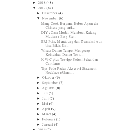
2018
(48)
►
2017
(67)
▼
Desember
(4)
►
November
(6)
▼
Mang Cook Buryam, Bubur Ayam ala
Chinese yang anti...
DIY : Cara Mudah Membuat Kalung
Mutiara ( Easy Ste...
BRI Poin, Menabung dan Transaksi Atm
bisa Bikin Un...
Wisata Danau Tempe, Mengecap
Keindahan Danau Tekto...
K-VitC plus Teavigo Solusi Sehat dan
Cantikmu
Tips Padu Padan Aksesori Statement
Necklace (#Sann...
Oktober
(6)
►
September
(7)
►
Agustus
(8)
►
Juli
(5)
►
Juni
(7)
►
Mei
(6)
►
April
(9)
►
Maret
(4)
►
Februari
(1)
►
Januari
(4)
►
2016
(7)
►