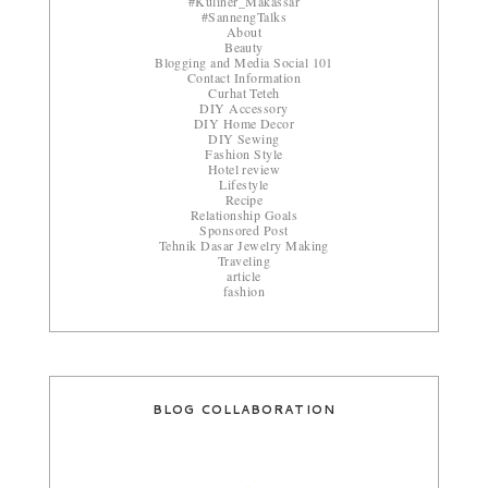
#Kuliner_Makassar
#SannengTalks
About
Beauty
Blogging and Media Social 101
Contact Information
Curhat Teteh
DIY Accessory
DIY Home Decor
DIY Sewing
Fashion Style
Hotel review
Lifestyle
Recipe
Relationship Goals
Sponsored Post
Tehnik Dasar Jewelry Making
Traveling
article
fashion
BLOG COLLABORATION