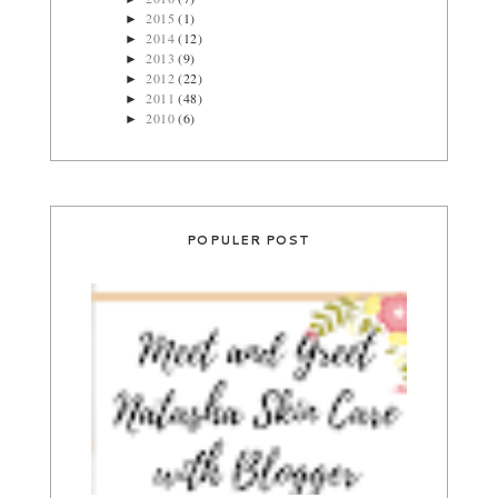
2015
(1)
►
2014
(12)
►
2013
(9)
►
2012
(22)
►
2011
(48)
►
2010
(6)
►
POPULER POST