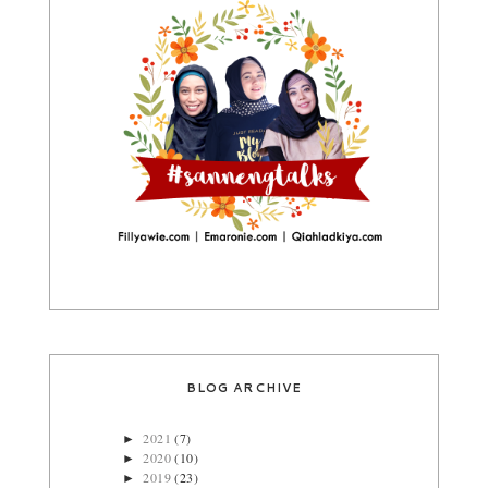
BLOG ARCHIVE
2021
(7)
►
2020
(10)
►
2019
(23)
►