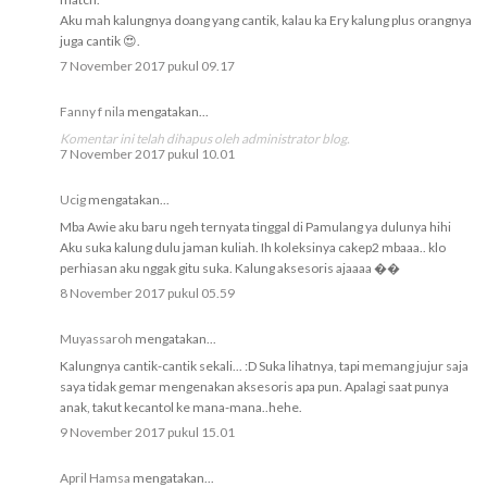
Aku mah kalungnya doang yang cantik, kalau ka Ery kalung plus orangnya
juga cantik 😍.
7 November 2017 pukul 09.17
Fanny f nila
mengatakan...
Komentar ini telah dihapus oleh administrator blog.
7 November 2017 pukul 10.01
Ucig
mengatakan...
Mba Awie aku baru ngeh ternyata tinggal di Pamulang ya dulunya hihi
Aku suka kalung dulu jaman kuliah. Ih koleksinya cakep2 mbaaa.. klo
perhiasan aku nggak gitu suka. Kalung aksesoris ajaaaa ��
8 November 2017 pukul 05.59
Muyassaroh
mengatakan...
Kalungnya cantik-cantik sekali... :D Suka lihatnya, tapi memang jujur saja
saya tidak gemar mengenakan aksesoris apa pun. Apalagi saat punya
anak, takut kecantol ke mana-mana..hehe.
9 November 2017 pukul 15.01
April Hamsa
mengatakan...