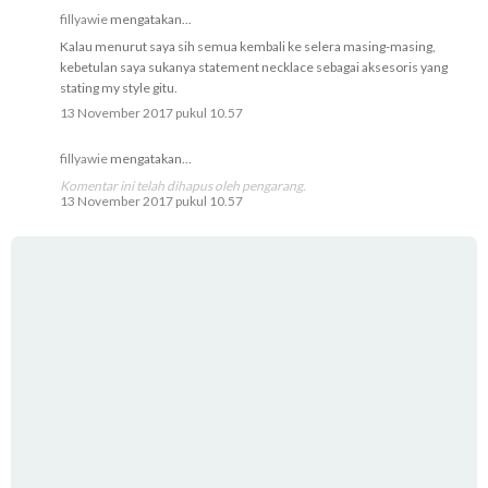
fillyawie
mengatakan...
Kalau menurut saya sih semua kembali ke selera masing-masing,
kebetulan saya sukanya statement necklace sebagai aksesoris yang
stating my style gitu.
13 November 2017 pukul 10.57
fillyawie
mengatakan...
Komentar ini telah dihapus oleh pengarang.
13 November 2017 pukul 10.57