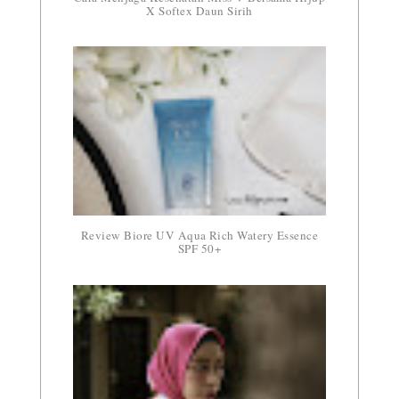
X Softex Daun Sirih
Review Biore UV Aqua Rich Watery Essence
SPF 50+