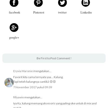
facebook
Pinterest
twitter
Linkedin
google+
Be First to Post Comment !
Eryvia Maronie
mengatakan...
Favorit kita sama ternyata yaa... Kalung.
Tapi teteh kalungnya cantik2 😍😍
7 November 2017 pukul 09.09
fillyawie
mengatakan...
Iya Ka, kalung memang aksesoris yang paling oke untuk di mix and
match.