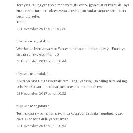
Ternyata kalung yang bold menonjol gtu cocok jg ya buat yg berhijab. Saya
kira selama ini tu cocoknya yg kalung dengan rantai panjang dan liontin
besar aja hehe.
TFS :D
10 November 2017 pukul 04.20
fillyawie
mengatakan...
Wah keren Mamanya Mba Fanny, suka koleksi kalung juga ya. Enaknya
bisa pinjam koleksi Mama :)
13 November 2017 pukul 10.44
fillyawie
mengatakan...
Xixixi iya Mba Ucig saya anak Pamulang. Iya saya juga paling suka kalung
sebagai aksesoris, soalnya gampang mix and match nya.
13 November 2017 pukul 10.52
fillyawie
mengatakan...
Terimakasih Mba, ha ha ha iya mba kalau punya balita mending nggak
pakai aksesoris dulu ya biar aman.
13 November 2017 pukul 10.53