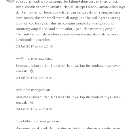
suka durian jadinya bisa sampai bertahun-tahun baru mencicipi lagi.
Awie, cobain deh menikmati durian di Latuppa Palopo. Jaman kuliah saya
dan teman-teman beberapa kali dengan sengaja dalam riang gembira
kami mabok duren sambil mandi di sungai. IIhh kalo di inget sekarang
jadinya : koq bisa yaa.... durian otong ini samakakah dengan durian
montong yang di Thailand itu? buatku juga durian montong yang di
Thailand kemarin itu endeess se endes-endesnya dan dalam ukuran
jumbo pula! lupa koles.
24 Juli 2017 pukul 12.48
Ayi Prima
mengatakan...
Saya pass kalau durian. Nda tahan baunya. Tapi itu rambutannya kayak
enaaak... 😄
24 Juli 2017 pukul 14.01
Ayi Prima
mengatakan...
Saya pass kalau durian. Nda tahan baunya. Tapi itu rambutannya kayak
enaaak... 😄
24 Juli 2017 pukul 14.01
Liza-fathia.com
mengatakan...
duriannyaaa. aku suka banget durian mbak dan durian otong itu mirip