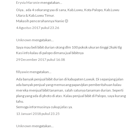
Eryvia Maronie
mengatakan...
Oiya.. ada 4 sekarang yaa di sana, Kab.Luwu, Kota Palopo, Kab.Luwu
Utara & Kab.Luwu Timur.
Makasih pencerahannya Nanie 😊
4 Agustus 2017 pukul 23.26
Unknown
mengatakan...
Saya mau beli bibit durian otong dlm 100 pokok ukuran tinggi 2kaki tlg
Kasi info kalau di palopo dimana jual bibitnya
29 Desember 2017 pukul 16.08
fillyawie
mengatakan...
Ada banyak penjual bibit durian di kabupaten Luwuk. Di sepanjang jalan
ada banyak penjual yang memasang papan/plan pemberitahuan kalau
mereka menjual bibit tanaman, salah satunya tanaman durian. Seperti
plang yang ada di photo di atas. Kalau penjual bibit di Palopo, saya kurang
tahu.
Semoga informasinya cukup jelas ya.
13 Januari 2018 pukul 23.25
Unknown
mengatakan...