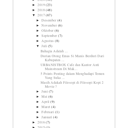
2019
(23)
►
2018
(48)
►
2017
(67)
▼
Desember
(4)
►
November
(6)
►
Oktober
(6)
►
September
(7)
►
Agustus
(8)
►
Juli
(5)
▼
Bahagia Adalah ...
Durian Otong Emas Si Manis Berduri Dari
Kabupaten ...
URBANISTBOX Cafe dan Kantor Anti
Mainstream Di Mak...
5 Points Penting dalam Menghadapi Temen
Yang Suka ...
Masih Adakah Filosopi di Filosopi Kopi 2
Movie ?
Juni
(7)
►
Mei
(6)
►
April
(9)
►
Maret
(4)
►
Februari
(1)
►
Januari
(4)
►
2016
(7)
►
2015
(1)
►