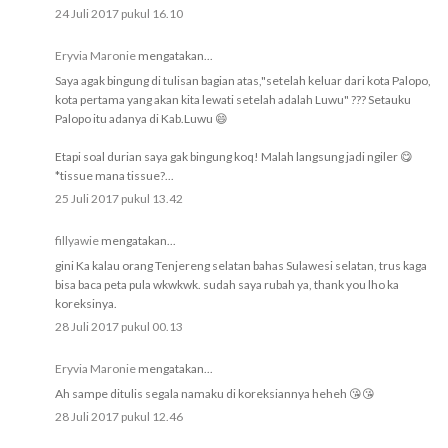
24 Juli 2017 pukul 16.10
Eryvia Maronie
mengatakan...
Saya agak bingung di tulisan bagian atas,"setelah keluar dari kota Palopo,
kota pertama yang akan kita lewati setelah adalah Luwu" ??? Setauku
Palopo itu adanya di Kab.Luwu 😄
Etapi soal durian saya gak bingung koq! Malah langsung jadi ngiler 😋
*tissue mana tissue?...
25 Juli 2017 pukul 13.42
fillyawie
mengatakan...
gini Ka kalau orang Tenjereng selatan bahas Sulawesi selatan, trus kaga
bisa baca peta pula wkwkwk. sudah saya rubah ya, thank you lho ka
koreksinya.
28 Juli 2017 pukul 00.13
Eryvia Maronie
mengatakan...
Ah sampe ditulis segala namaku di koreksiannya heheh 😘😘
28 Juli 2017 pukul 12.46