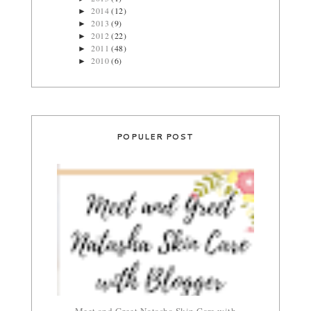
2014
(12)
►
2013
(9)
►
2012
(22)
►
2011
(48)
►
2010
(6)
►
POPULER POST
Meet and Greet Natasha Skin Care with