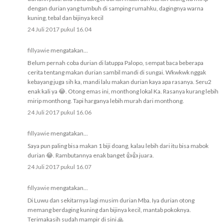
dengan durian yang tumbuh di samping rumahku, dagingnya warna
kuning, tebal dan bijinya kecil
24 Juli 2017 pukul 16.04
fillyawie
mengatakan...
Belum pernah coba durian di latuppa Palopo, sempat baca beberapa
cerita tentang makan durian sambil mandi di sungai. Wkwkwk nggak
kebayang juga sih ka, mandi lalu makan durian kaya apa rasanya. Seru2
enak kali ya 😂. Otong emas ini, monthong lokal Ka. Rasanya kurang lebih
mirip monthong. Tapi harganya lebih murah dari monthong.
24 Juli 2017 pukul 16.06
fillyawie
mengatakan...
Saya pun paling bisa makan 1 biji doang, kalau lebih dari itu bisa mabok
durian 😂. Rambutannya enak banget 👍👍 juara.
24 Juli 2017 pukul 16.07
fillyawie
mengatakan...
Di Luwu dan sekitarnya lagi musim durian Mba. Iya durian otong
memang berdaging kuning dan bijinya kecil, mantab pokoknya.
Terimakasih sudah mampir di sini 🙏