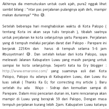
Akhirnya dia memutuskan untuk cuek ajah, pura2 nggak lihat
sambil bilang : "ntar pas perjalanan pulangnya ajah deh, mampir
makan duriannya" *lho 😅.
Setelah beberapa hari menghabiskan waktu di Kota Palopo (
tentang Kota ini akan saya tulis terpisah ), tibalah saatnya
untuk perjalanan ke kota selanjutnya yaitu Parepare. Perjalanan
yang di tempuh melalui perjalan darat dari Palopo - Parepare ini
berjarak 225Km dan harus di tempuh selama 5-6 jam
#busyetman! 😅. Dan setelah keluar dari kota Palopo, saya
melewati Jalanan Kabupaten Luwu yang masih panjang untuk
sampai ke kota selanjutnya. Seperti kata ka Ery blogger :
http://www.emaronie.com/
yang suaminya asli dari Kota
Palopo, Palopo itu adanya di Kabupaten Luwu, dan Luwu itu
luas sekali ( Thanks Ka Er, for correcting my article ). Baru
setelah itu ada Wajo - Sidrap dan kemudian sampai di
Parepare. Dalam misi pencarian durian ini, kami rencananya akan
mampir di Luwu yang berajrak 59 dari Palopo, Dengan masa
tempuh perjalanan kurang lebih 2jam. Kabupaten Luwu katanya