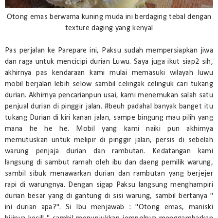
Otong emas berwarna kuning muda ini berdaging tebal dengan
texture daging yang kenyal
Pas perjalan ke Parepare ini, Paksu sudah mempersiapkan jiwa
dan raga untuk mencicipi durian Luwu. Saya juga ikut siap2 sih,
akhirnya pas kendaraan kami mulai memasuki wilayah luwu
mobil berjalan lebih selow sambil celingak celinguk cari tukang
durian. Akhirnya pencarianpun usai, kami menemukan salah satu
penjual durian di pinggir jalan. #beuh padahal banyak banget itu
tukang Durian di kiri kanan jalan, sampe bingung mau pilih yang
mana he he he. Mobil yang kami naiki pun akhirnya
memutuskan untuk melipir di pinggir jalan, persis di sebelah
warung penjaja durian dan rambutan. Kedatangan kami
langsung di sambut ramah oleh ibu dan daeng pemilik warung,
sambil sibuk menawarkan durian dan rambutan yang berjejer
rapi di warungnya. Dengan sigap Paksu langsung menghampiri
durian besar yang di gantung di sisi warung, sambil bertanya "
ini durian apa?". Si Ibu menjawab : "Otong emas, maniski