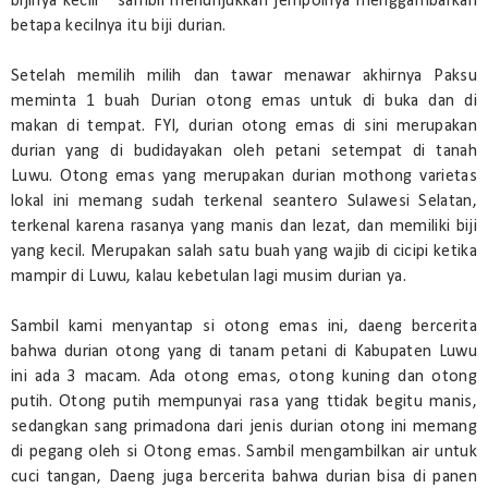
bijinya kecill " sambil menunjukkan jempolnya menggambarkan
betapa kecilnya itu biji durian.
Setelah memilih milih dan tawar menawar akhirnya Paksu
meminta 1 buah Durian otong emas untuk di buka dan di
makan di tempat. FYI, durian otong emas di sini merupakan
durian yang di budidayakan oleh petani setempat di tanah
Luwu. Otong emas yang merupakan durian mothong varietas
lokal ini memang sudah terkenal seantero Sulawesi Selatan,
terkenal karena rasanya yang manis dan lezat, dan memiliki biji
yang kecil. Merupakan salah satu buah yang wajib di cicipi ketika
mampir di Luwu, kalau kebetulan lagi musim durian ya.
Sambil kami menyantap si otong emas ini, daeng bercerita
bahwa durian otong yang di tanam petani di Kabupaten Luwu
ini ada 3 macam. Ada otong emas, otong kuning dan otong
putih. Otong putih mempunyai rasa yang ttidak begitu manis,
sedangkan sang primadona dari jenis durian otong ini memang
di pegang oleh si Otong emas. Sambil mengambilkan air untuk
cuci tangan, Daeng juga bercerita bahwa durian bisa di panen