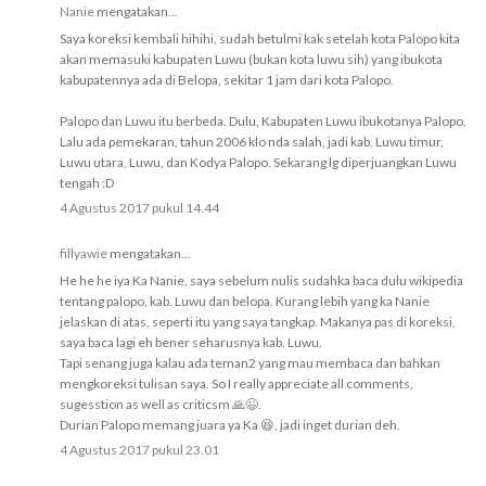
Nanie
mengatakan...
Saya koreksi kembali hihihi, sudah betulmi kak setelah kota Palopo kita
akan memasuki kabupaten Luwu (bukan kota luwu sih) yang ibukota
kabupatennya ada di Belopa, sekitar 1 jam dari kota Palopo.
Palopo dan Luwu itu berbeda. Dulu, Kabupaten Luwu ibukotanya Palopo.
Lalu ada pemekaran, tahun 2006 klo nda salah, jadi kab. Luwu timur,
Luwu utara, Luwu, dan Kodya Palopo. Sekarang lg diperjuangkan Luwu
tengah :D
4 Agustus 2017 pukul 14.44
fillyawie
mengatakan...
He he he iya Ka Nanie, saya sebelum nulis sudahka baca dulu wikipedia
tentang palopo, kab. Luwu dan belopa. Kurang lebih yang ka Nanie
jelaskan di atas, seperti itu yang saya tangkap. Makanya pas di koreksi,
saya baca lagi eh bener seharusnya kab. Luwu.
Tapi senang juga kalau ada teman2 yang mau membaca dan bahkan
mengkoreksi tulisan saya. So I really appreciate all comments,
sugesstion as well as criticsm 🙏😉.
Durian Palopo memang juara ya Ka 😆, jadi inget durian deh.
4 Agustus 2017 pukul 23.01