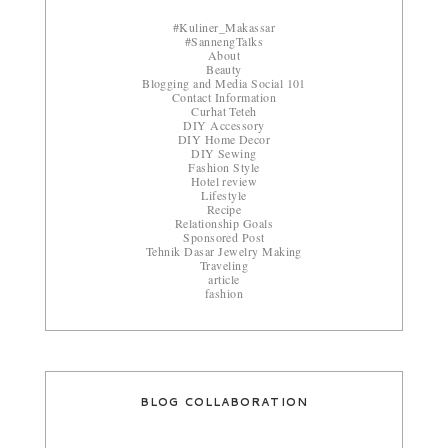
#Kuliner_Makassar
#SannengTalks
About
Beauty
Blogging and Media Social 101
Contact Information
Curhat Teteh
DIY Accessory
DIY Home Decor
DIY Sewing
Fashion Style
Hotel review
Lifestyle
Recipe
Relationship Goals
Sponsored Post
Tehnik Dasar Jewelry Making
Traveling
article
fashion
BLOG COLLABORATION