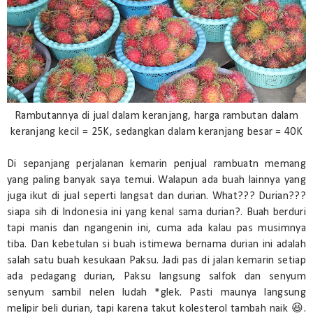
Rambutannya di jual dalam keranjang, harga rambutan dalam
keranjang kecil = 25K, sedangkan dalam keranjang besar = 40K
Di sepanjang perjalanan kemarin penjual rambuatn memang
yang paling banyak saya temui. Walapun ada buah lainnya yang
juga ikut di jual seperti langsat dan durian. What??? Durian???
siapa sih di Indonesia ini yang kenal sama durian?. Buah berduri
tapi manis dan ngangenin ini, cuma ada kalau pas musimnya
tiba. Dan kebetulan si buah istimewa bernama durian ini adalah
salah satu buah kesukaan Paksu. Jadi pas di jalan kemarin setiap
ada pedagang durian, Paksu langsung salfok dan senyum
senyum sambil nelen ludah *glek. Pasti maunya langsung
melipir beli durian, tapi karena takut kolesterol tambah naik 😆.