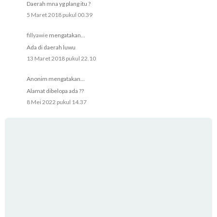
Daerah mna yg plang itu ?
5 Maret 2018 pukul 00.39
fillyawie
mengatakan...
Ada di daerah luwu
13 Maret 2018 pukul 22.10
Anonim mengatakan...
Alamat dibelopa ada ??
8 Mei 2022 pukul 14.37