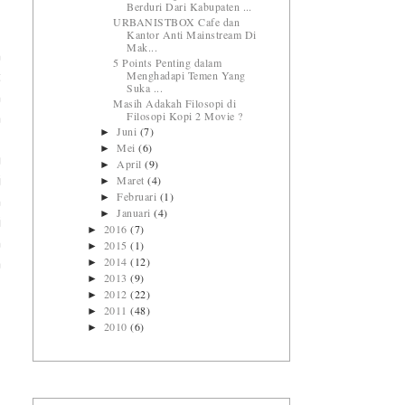
Berduri Dari Kabupaten ...
URBANISTBOX Cafe dan
Kantor Anti Mainstream Di
Mak...
h
5 Points Penting dalam
Menghadapi Temen Yang
t
Suka ...
h
Masih Adakah Filosopi di
Filosopi Kopi 2 Movie ?
a
Juni
(7)
►
,
Mei
(6)
►
u
April
(9)
►
Maret
(4)
►
i
Februari
(1)
►
h
Januari
(4)
►
i
2016
(7)
►
n
2015
(1)
►
2014
(12)
►
a
2013
(9)
►
2012
(22)
►
2011
(48)
►
2010
(6)
►