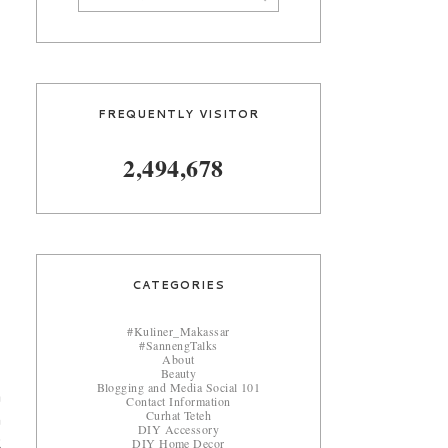
FREQUENTLY VISITOR
2,494,678
CATEGORIES
#Kuliner_Makassar
#SannengTalks
About
Beauty
Blogging and Media Social 101
a
Contact Information
Curhat Teteh
n
DIY Accessory
DIY Home Decor
2