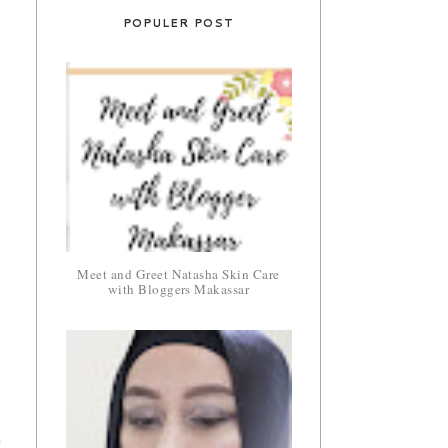
POPULER POST
Meet and Greet Natasha Skin Care
with Bloggers Makassar
a