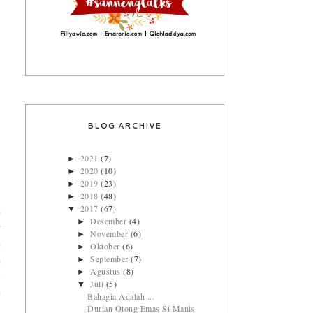
BLOG ARCHIVE
2021
(7)
►
2020
(10)
►
2019
(23)
►
2018
(48)
►
2017
(67)
▼
h
Desember
(4)
►
g
November
(6)
►
n
Oktober
(6)
►
September
(7)
►
n
Agustus
(8)
►
.
Juli
(5)
▼
a
Bahagia Adalah ...
Durian Otong Emas Si Manis
,