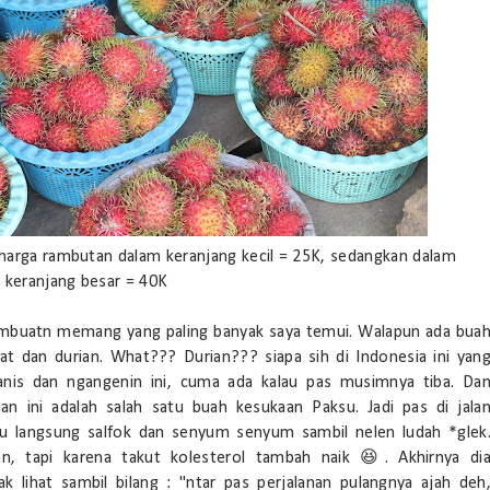
 harga rambutan dalam keranjang kecil = 25K, sedangkan dalam
keranjang besar = 40K
rambuatn memang yang paling banyak saya temui. Walapun ada bua
gsat dan durian. What??? Durian??? siapa sih di Indonesia ini yan
anis dan ngangenin ini, cuma ada kalau pas musimnya tiba. Da
n ini adalah salah satu buah kesukaan Paksu. Jadi pas di jala
su langsung salfok dan senyum senyum sambil nelen ludah *glek
an, tapi karena takut kolesterol tambah naik 😆. Akhirnya di
lihat sambil bilang : "ntar pas perjalanan pulangnya ajah deh