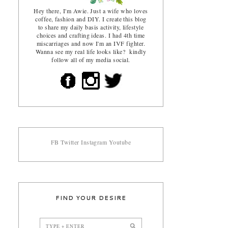
Hey there, I'm Awie. Just a wife who loves
coffee, fashion and DIY. I create this blog
to share my daily basis activity, lifestyle
choices and crafting ideas. I had 4th time
miscarriages and now I'm an IVF fighter.
Wanna see my real life looks like? kindly
follow all of my media social.
FB
Twitter
Instagram
Youtube
FIND YOUR DESIRE