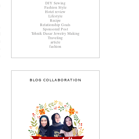
DIY Sewing
i
Fashion Style
Hotel review
Lifestyle
Recipe
Relationship Goals
a
Sponsored Post
Tehnik Dasar Jewelry Making
l
Traveling
i
article
fashion
a
n
BLOG COLLABORATION