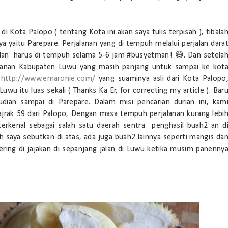
 Kota Palopo ( tentang Kota ini akan saya tulis terpisah ), tibala
ya yaitu Parepare. Perjalanan yang di tempuh melalui perjalan dara
m dan harus di tempuh selama 5-6 jam #busyetman! 😅. Dan setela
Jalanan Kabupaten Luwu yang masih panjang untuk sampai ke kot
:
http://www.emaronie.com/
yang suaminya asli dari Kota Palopo
wu itu luas sekali ( Thanks Ka Er, for correcting my article ). Bar
ian sampai di Parepare. Dalam misi pencarian durian ini, kam
jrak 59 dari Palopo, Dengan masa tempuh perjalanan kurang lebi
rkenal sebagai salah satu daerah sentra penghasil buah2 an d
ah saya sebutkan di atas, ada juga buah2 lainnya seperti mangis da
ring di jajakan di sepanjang jalan di Luwu ketika musim panenny