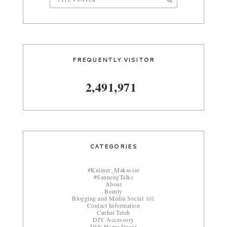
FREQUENTLY VISITOR
2,491,971
CATEGORIES
#Kuliner_Makassar
#SannengTalks
About
Beauty
Blogging and Media Social 101
Contact Information
Curhat Teteh
DIY Accessory
DIY Home Decor