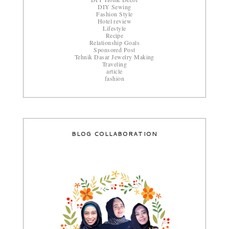
DIY Sewing
Fashion Style
Hotel review
Lifestyle
Recipe
Relationship Goals
Sponsored Post
Tehnik Dasar Jewelry Making
Traveling
article
fashion
BLOG COLLABORATION