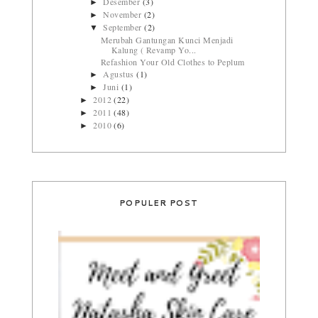
Desember
(3)
►
November
(2)
►
September
(2)
▼
Merubah Gantungan Kunci Menjadi
Kalung ( Revamp Yo...
Refashion Your Old Clothes to Peplum
Agustus
(1)
►
Juni
(1)
►
2012
(22)
►
2011
(48)
►
2010
(6)
►
POPULER POST