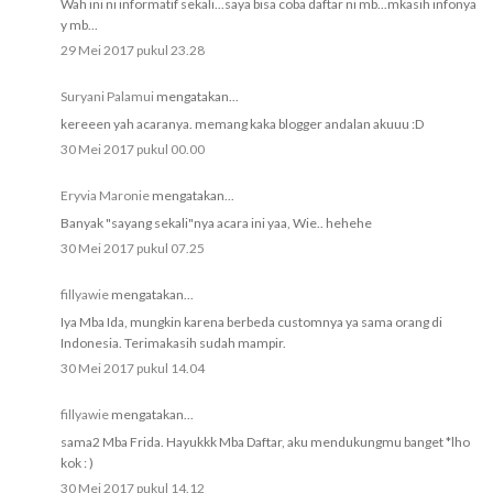
Wah ini ni informatif sekali...saya bisa coba daftar ni mb...mkasih infonya
y mb...
29 Mei 2017 pukul 23.28
Suryani Palamui
mengatakan...
kereeen yah acaranya. memang kaka blogger andalan akuuu :D
30 Mei 2017 pukul 00.00
Eryvia Maronie
mengatakan...
Banyak "sayang sekali"nya acara ini yaa, Wie.. hehehe
30 Mei 2017 pukul 07.25
fillyawie
mengatakan...
Iya Mba Ida, mungkin karena berbeda customnya ya sama orang di
Indonesia. Terimakasih sudah mampir.
30 Mei 2017 pukul 14.04
fillyawie
mengatakan...
sama2 Mba Frida. Hayukkk Mba Daftar, aku mendukungmu banget *lho
kok : )
30 Mei 2017 pukul 14.12