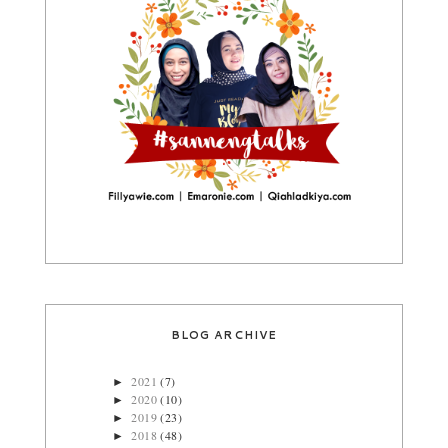
BLOG ARCHIVE
2021
(7)
►
2020
(10)
►
2019
(23)
►
2018
(48)
►