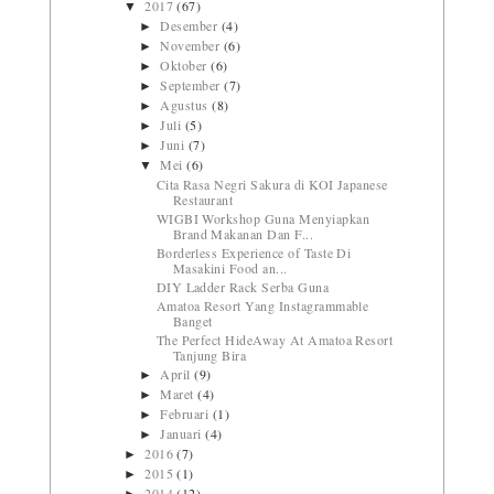
2017
(67)
▼
Desember
(4)
►
November
(6)
►
Oktober
(6)
►
September
(7)
►
Agustus
(8)
►
Juli
(5)
►
Juni
(7)
►
Mei
(6)
▼
Cita Rasa Negri Sakura di KOI Japanese
Restaurant
WIGBI Workshop Guna Menyiapkan
Brand Makanan Dan F...
Borderless Experience of Taste Di
Masakini Food an...
DIY Ladder Rack Serba Guna
Amatoa Resort Yang Instagrammable
Banget
The Perfect HideAway At Amatoa Resort
Tanjung Bira
April
(9)
►
Maret
(4)
►
Februari
(1)
►
Januari
(4)
►
2016
(7)
►
2015
(1)
►
2014
(12)