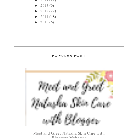
►
2013
(9)
►
2012
(22)
►
2011
(48)
►
2010
(6)
►
POPULER POST
Meet and Greet Natasha Skin Care with
Bloggers Makassar