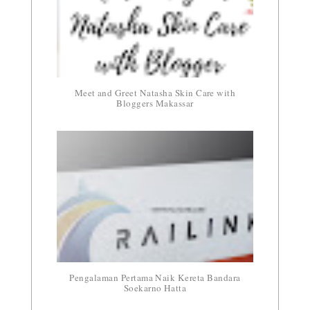
Meet and Greet Natasha Skin Care with
Bloggers Makassar
Pengalaman Pertama Naik Kereta Bandara
Soekarno Hatta