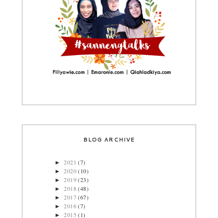
BLOG ARCHIVE
2021
(7)
►
2020
(10)
►
2019
(23)
►
2018
(48)
►
2017
(67)
►
2016
(7)
►
2015
(1)
►