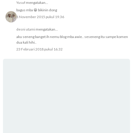
Yusuf
mengatakan...
bagus mba 😁 bikinin dong
1 November 2015 pukul 19.36
desni utami
mengatakan...
aku seneng banget ih nemu blog mba awie.. seseneng itu sampe komen
dua kali hihi..
23 Februari 2018 pukul 16.32