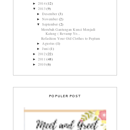
2014
(12)
►
2013
(9)
▼
Desember
(3)
►
November
(2)
►
September
(2)
▼
Merubah Gantungan Kunci Menjadi
Kalung ( Revamp Yo...
Refashion Your Old Clothes to Peplum
Agustus
(1)
►
Juni
(1)
►
2012
(22)
►
2011
(48)
►
2010
(6)
►
POPULER POST