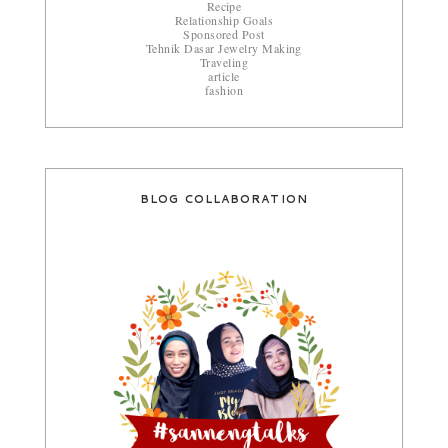
Recipe
Relationship Goals
Sponsored Post
Tehnik Dasar Jewelry Making
Traveling
article
fashion
BLOG COLLABORATION