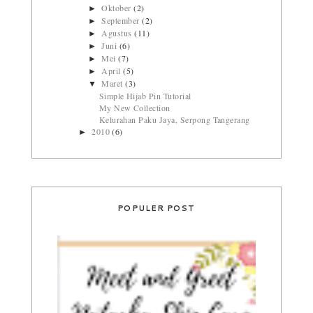
Oktober
(2)
►
September
(2)
►
Agustus
(11)
►
Juni
(6)
►
Mei
(7)
►
April
(5)
►
Maret
(3)
▼
Simple Hijab Pin Tutorial
My New Collection
Kelurahan Paku Jaya, Serpong Tangerang
2010
(6)
►
POPULER POST