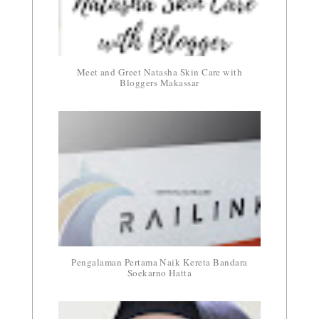
Meet and Greet Natasha Skin Care with
Bloggers Makassar
Pengalaman Pertama Naik Kereta Bandara
Soekarno Hatta