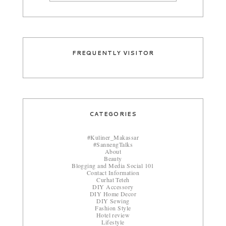
FREQUENTLY VISITOR
CATEGORIES
#Kuliner_Makassar
#SannengTalks
About
Beauty
Blogging and Media Social 101
Contact Information
Curhat Teteh
DIY Accessory
DIY Home Decor
DIY Sewing
Fashion Style
Hotel review
Lifestyle