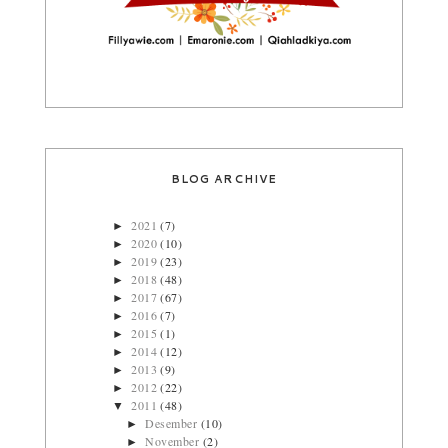
BLOG ARCHIVE
2021
(7)
►
2020
(10)
►
2019
(23)
►
2018
(48)
►
2017
(67)
►
2016
(7)
►
2015
(1)
►
2014
(12)
►
2013
(9)
►
2012
(22)
►
2011
(48)
▼
Desember
(10)
►
November
(2)
►